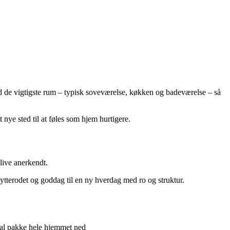
ed de vigtigste rum – typisk soveværelse, køkken og badeværelse – så
 nye sted til at føles som hjem hurtigere.
blive anerkendt.
flytterodet og goddag til en ny hverdag med ro og struktur.
kal pakke hele hjemmet ned