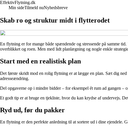
EffektivFlytning.dk
Min side
Tilmeld nu
Nyhedsbreve
Skab ro og struktur midt i flytterodet
En flytning er for mange både spændende og stressende på samme tid. Ny
overblikket og roen. Men med lidt planlægning og nogle enkle strategie
Start med en realistisk plan
Det første skridt mod en rolig flytning er at lægge en plan. Sæt dig ned 
adresseændring.
Del opgaverne op i mindre bidder – for eksempel ét rum ad gangen – og sæ
Et godt tip er at bruge en tjekliste, hvor du kan krydse af undervejs. Det
Ryd ud, før du pakker
En flytning er den perfekte anledning til at sortere ud i dine ejendele. 