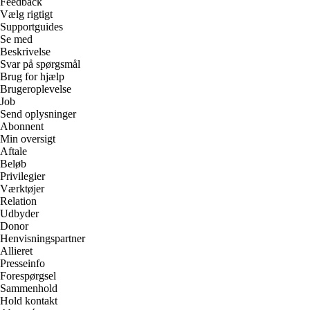
Feedback
Vælg rigtigt
Supportguides
Se med
Beskrivelse
Svar på spørgsmål
Brug for hjælp
Brugeroplevelse
Job
Send oplysninger
Abonnent
Min oversigt
Aftale
Beløb
Privilegier
Værktøjer
Relation
Udbyder
Donor
Henvisningspartner
Allieret
Presseinfo
Forespørgsel
Sammenhold
Hold kontakt