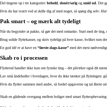
Del tingene op i tre kategorier:
behold
,
donér/sælg
og
smid ud
. Det g
Hvis du har svært ved at skille dig af med noget, så spørg dig selv:
Har 
Pak smart – og mærk alt tydeligt
Når du begynder at pakke, så gør det med omtanke. Start med de ting, 
Brug solide flyttekasser, og skriv tydeligt på hver kasse, hvilket rum d
En god idé er at have en
“første-dags-kasse”
med det mest nødvendige: t
Skab ro i processen
Flytterod handler ikke kun om fysiske ting – det påvirker også dit menta
Lav små åndehuller i hverdagen, hvor du ikke tænker på flytningen: gå 
Hvis du flytter sammen med andre, så fordel opgaverne og tal åbent o
Skab en glidende overgang mellem boliger med smart flytteopbevaring