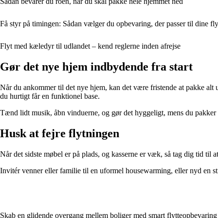
Sådan bevarer du roen, når du skal pakke hele hjemmet ned
Få styr på timingen: Sådan vælger du opbevaring, der passer til dine fly
Flyt med kæledyr til udlandet – kend reglerne inden afrejse
Gør det nye hjem indbydende fra start
Når du ankommer til det nye hjem, kan det være fristende at pakke alt
du hurtigt får en funktionel base.
Tænd lidt musik, åbn vinduerne, og gør det hyggeligt, mens du pakker ud.
Husk at fejre flytningen
Når det sidste møbel er på plads, og kasserne er væk, så tag dig tid til 
Invitér venner eller familie til en uformel housewarming, eller nyd en st
Skab en glidende overgang mellem boliger med smart flytteopbevaring