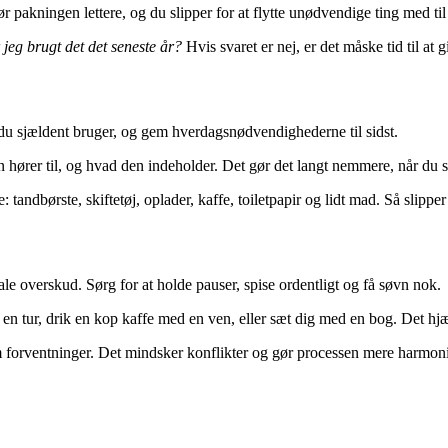
ør pakningen lettere, og du slipper for at flytte unødvendige ting med ti
jeg brugt det det seneste år?
Hvis svaret er nej, er det måske tid til at g
du sjældent bruger, og gem hverdagsnødvendighederne til sidst.
en hører til, og hvad den indeholder. Det gør det langt nemmere, når du 
andbørste, skiftetøj, oplader, kaffe, toiletpapir og lidt mad. Så slipper 
le overskud. Sørg for at holde pauser, spise ordentligt og få søvn nok.
en tur, drik en kop kaffe med en ven, eller sæt dig med en bog. Det hj
m forventninger. Det mindsker konflikter og gør processen mere harmon