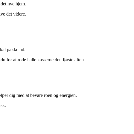
l det nye hjem.
ive det videre.
skal pakke ud.
du for at rode i alle kasserne den første aften.
ælper dig med at bevare roen og energien.
isk.