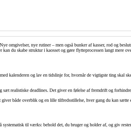
e omgivelser, nye rutiner – men også bunker af kasser, rod og beslutnin
r kan du skabe struktur i kaosset og gøre flytteprocessen langt mere ov
med kalenderen og lav en tidslinje for, hvornår de vigtigste ting skal ske
t realistiske deadlines. Det giver en følelse af fremdrift og forhindrer
 giver både overblik og en lille tilfredsstillelse, hver gang du kan sætte 
Gå systematisk til værks: behold det, du bruger og holder af, og giv reste