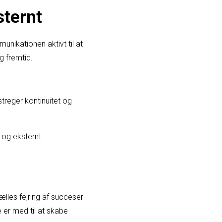
sternt
unikationen aktivt til at
g fremtid.
.
reger kontinuitet og
 og eksternt.
les fejring af succeser
e er med til at skabe