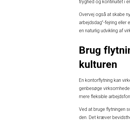
tryghed og kontinuitet i e
Overvej også at skabe nye 
arbejdsdag”-fejring eller
en naturlig udvikling af v
Brug flytn
kulturen
En kontorflytning kan vir
genbesøge virksomhedens
mere fleksible arbejdsform
Ved at bruge flytningen s
den. Det kræver bevidsthe