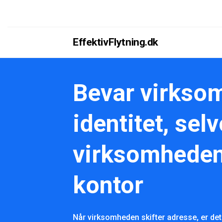
EffektivFlytning.dk
Bevar virkso
identitet, sel
virksomheden 
kontor
Når virksomheden skifter adresse, er det