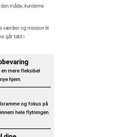
ke den måde, kunderne
 værdier og mission til
ke går tabt i
pbevaring
 en mere fleksibel
t nye hjem.
tidsramme og fokus på
ennem hele flytningen.
l dine