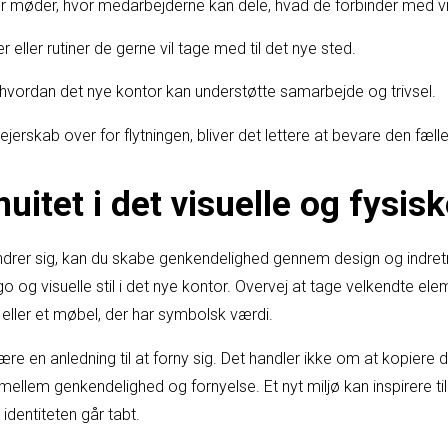
r møder, hvor medarbejderne kan dele, hvad de forbinder med v
er eller rutiner de gerne vil tage med til det nye sted.
, hvordan det nye kontor kan understøtte samarbejde og trivsel.
erskab over for flytningen, bliver det lettere at bevare den fælles
uitet i det visuelle og fysis
rer sig, kan du skabe genkendelighed gennem design og indretn
o og visuelle stil i det nye kontor. Overvej at tage velkendte e
eller et møbel, der har symbolsk værdi.
ære en anledning til at forny sig. Det handler ikke om at kopiere
ellem genkendelighed og fornyelse. Et nyt miljø kan inspirere ti
dentiteten går tabt.