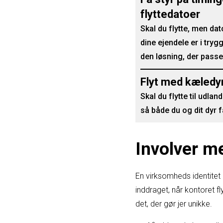
flyttedatoer
Skal du flytte, men d
dine ejendele er i trygg
den løsning, der passer 
Flyt med kæledyr
Skal du flytte til udla
så både du og dit dyr få
Involver m
En virksomheds identitet 
inddraget, når kontoret f
det, der gør jer unikke.