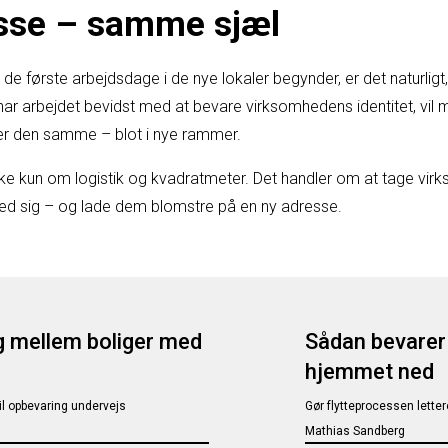
sse – samme sjæl
 de første arbejdsdage i de nye lokaler begynder, er det naturligt, a
har arbejdet bevidst med at bevare virksomhedens identitet, vil
 er den samme – blot i nye rammer.
ikke kun om logistik og kvadratmeter. Det handler om at tage vir
ed sig – og lade dem blomstre på en ny adresse.
g mellem boliger med
Sådan bevarer 
hjemmet ned
til opbevaring undervejs
Gør flytteprocessen letter
Mathias Sandberg