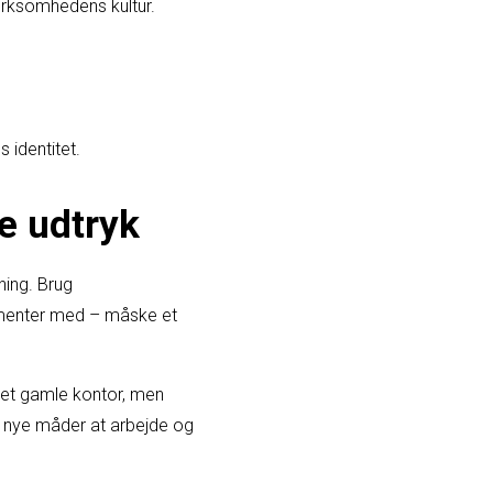
irksomhedens kultur.
 identitet.
ke udtryk
ing. Brug
lementer med – måske et
 det gamle kontor, men
l nye måder at arbejde og