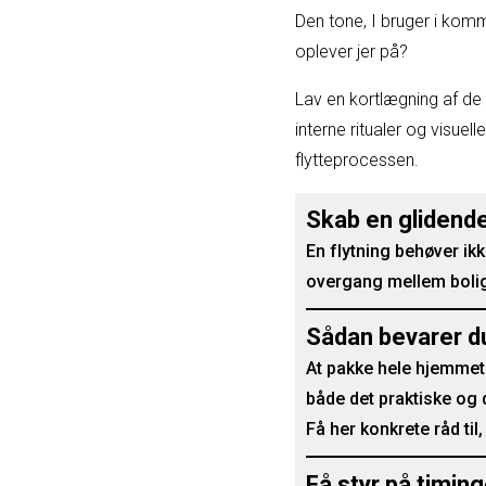
Den tone, I bruger i kom
oplever jer på?
Lav en kortlægning af de 
interne ritualer og visuell
flytteprocessen.
Skab en glidend
En flytning behøver ik
overgang mellem boliger,
Sådan bevarer d
At pakke hele hjemmet
både det praktiske og
Få her konkrete råd ti
Få styr på timin