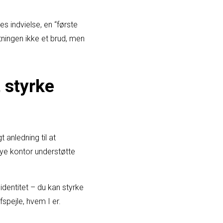
es indvielse, en “første
tningen ikke et brud, men
 styrke
 anledning til at
ye kontor understøtte
dentitet – du kan styrke
spejle, hvem I er.