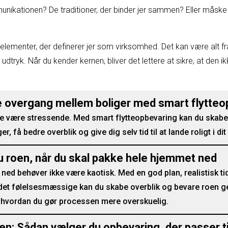
munikationen? De traditioner, der binder jer sammen? Eller mås
elementer, der definerer jer som virksomhed. Det kan være alt fra
e udtryk. Når du kender kernen, bliver det lettere at sikre, at den ik
e overgang mellem boliger med smart flytteo
ke være stressende. Med smart flytteopbevaring kan du skabe
 få bedre overblik og give dig selv tid til at lande roligt i di
u roen, når du skal pakke hele hjemmet ned
 ned behøver ikke være kaotisk. Med en god plan, realistisk 
 det følelsesmæssige kan du skabe overblik og bevare roen g
l, hvordan du gør processen mere overskuelig.
gen: Sådan vælger du opbevaring, der passer ti