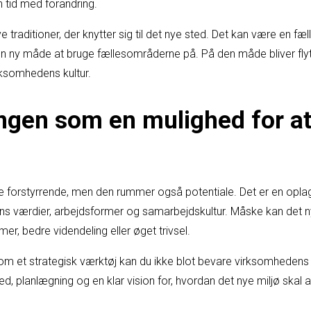
n tid med forandring.
traditioner, der knytter sig til det nye sted. Det kan være en fæll
 en ny måde at bruge fællesområderne på. På den måde bliver fly
irksomhedens kultur.
ingen som en mulighed for at
ke forstyrrende, men den rummer også potentiale. Det er en oplagt
 værdier, arbejdsformer og samarbejdskultur. Måske kan det n
er, bedre videndeling eller øget trivsel.
om et strategisk værktøj kan du ikke blot bevare virksomhedens i
d, planlægning og en klar vision for, hvordan det nye miljø skal af