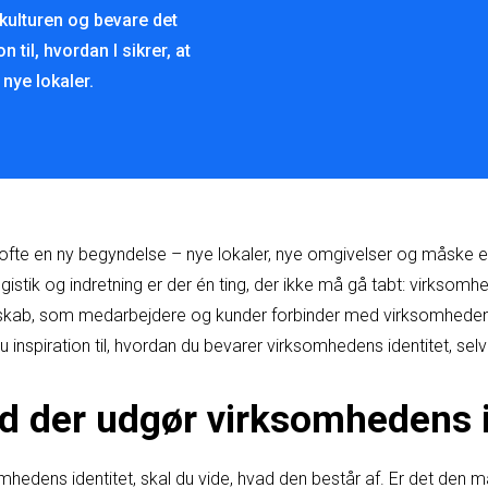
 kulturen og bevare det
n til, hvordan I sikrer, at
nye lokaler.
 ofte en ny begyndelse – nye lokaler, nye omgivelser og måske
ogistik og indretning er der én ting, der ikke må gå tabt: virksomhe
sskab, som medarbejdere og kunder forbinder med virksomheden
 inspiration til, hvordan du bevarer virksomhedens identitet, selv
ad der udgør virksomhedens i
mhedens identitet, skal du vide, hvad den består af. Er det den 