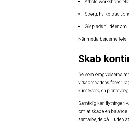
Afhold workshops elle
Spørg, hvilke tradition
Giv plads til idéer om
Når medarbejderne føler ej
Skab kontin
Selvom omgivelserne ænd
virksomhedens farver, log
kunstværk, en plantevæg 
Samtidig kan flytningen v
om at skabe en balance m
samarbejde på – uden at i