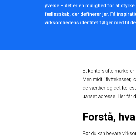
øvelse – det er en mulighed for at styrke
fællesskab, der definerer jer. Få inspiratio
virksomhedens identitet følger med til de 
Et kontorskifte markerer
Men midt i flyttekasser, l
de værdier og det fælle
uanset adresse. Her får du
Forstå, hv
Før du kan bevare virkso