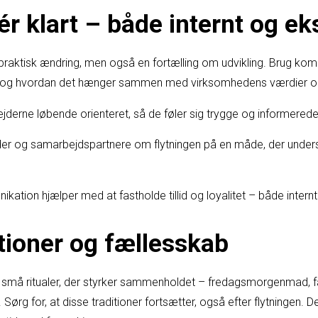
 klart – både internt og ek
 praktisk ændring, men også en fortælling om udvikling. Brug komm
ter, og hvordan det hænger sammen med virksomhedens værdier o
derne løbende orienteret, så de føler sig trygge og informerede
er og samarbejdspartnere om flytningen på en måde, der underst
ikation hjælper med at fastholde tillid og loyalitet – både internt
itioner og fællesskab
må ritualer, der styrker sammenholdet – fredagsmorgenmad, fæl
 Sørg for, at disse traditioner fortsætter, også efter flytningen. D