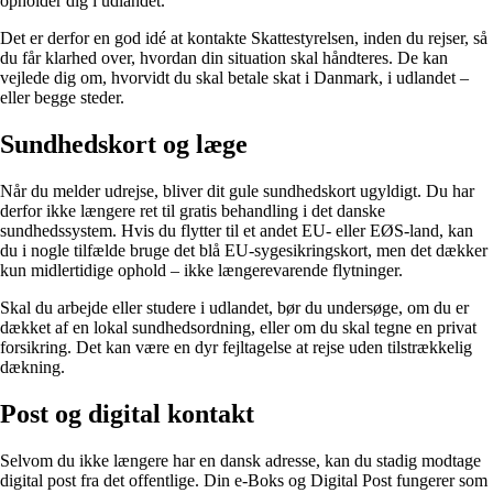
opholder dig i udlandet.
Det er derfor en god idé at kontakte Skattestyrelsen, inden du rejser, så
du får klarhed over, hvordan din situation skal håndteres. De kan
vejlede dig om, hvorvidt du skal betale skat i Danmark, i udlandet –
eller begge steder.
Sundhedskort og læge
Når du melder udrejse, bliver dit gule sundhedskort ugyldigt. Du har
derfor ikke længere ret til gratis behandling i det danske
sundhedssystem. Hvis du flytter til et andet EU- eller EØS-land, kan
du i nogle tilfælde bruge det blå EU-sygesikringskort, men det dækker
kun midlertidige ophold – ikke længerevarende flytninger.
Skal du arbejde eller studere i udlandet, bør du undersøge, om du er
dækket af en lokal sundhedsordning, eller om du skal tegne en privat
forsikring. Det kan være en dyr fejltagelse at rejse uden tilstrækkelig
dækning.
Post og digital kontakt
Selvom du ikke længere har en dansk adresse, kan du stadig modtage
digital post fra det offentlige. Din e-Boks og Digital Post fungerer som