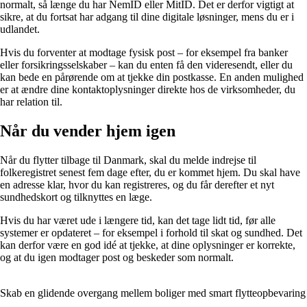
normalt, så længe du har NemID eller MitID. Det er derfor vigtigt at
sikre, at du fortsat har adgang til dine digitale løsninger, mens du er i
udlandet.
Hvis du forventer at modtage fysisk post – for eksempel fra banker
eller forsikringsselskaber – kan du enten få den videresendt, eller du
kan bede en pårørende om at tjekke din postkasse. En anden mulighed
er at ændre dine kontaktoplysninger direkte hos de virksomheder, du
har relation til.
Når du vender hjem igen
Når du flytter tilbage til Danmark, skal du melde indrejse til
folkeregistret senest fem dage efter, du er kommet hjem. Du skal have
en adresse klar, hvor du kan registreres, og du får derefter et nyt
sundhedskort og tilknyttes en læge.
Hvis du har været ude i længere tid, kan det tage lidt tid, før alle
systemer er opdateret – for eksempel i forhold til skat og sundhed. Det
kan derfor være en god idé at tjekke, at dine oplysninger er korrekte,
og at du igen modtager post og beskeder som normalt.
Skab en glidende overgang mellem boliger med smart flytteopbevaring