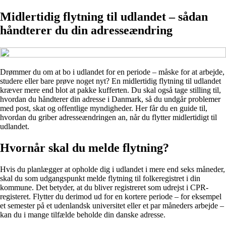
Midlertidig flytning til udlandet – sådan
håndterer du din adresseændring
Drømmer du om at bo i udlandet for en periode – måske for at arbejde,
studere eller bare prøve noget nyt? En midlertidig flytning til udlandet
kræver mere end blot at pakke kufferten. Du skal også tage stilling til,
hvordan du håndterer din adresse i Danmark, så du undgår problemer
med post, skat og offentlige myndigheder. Her får du en guide til,
hvordan du griber adresseændringen an, når du flytter midlertidigt til
udlandet.
Hvornår skal du melde flytning?
Hvis du planlægger at opholde dig i udlandet i mere end seks måneder,
skal du som udgangspunkt melde flytning til folkeregistret i din
kommune. Det betyder, at du bliver registreret som udrejst i CPR-
registeret. Flytter du derimod ud for en kortere periode – for eksempel
et semester på et udenlandsk universitet eller et par måneders arbejde –
kan du i mange tilfælde beholde din danske adresse.