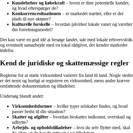
Kundebehov og købekraft
– hvem er dine potentielle kunder,
og hvad efterspørger de?
Konkurrencesituationen
– er markedet mættet, eller er der
plads til nye aktører?
Kulturelle forskelle
– hvordan påvirker lokale vaner og værdier
din forretningsmodel?
Det kan være en god idé at besøge landet, tale med lokale erhvervsfolk
og eventuelt samarbejde med en lokal rådgiver, der kender markedet
indefra.
Kend de juridiske og skattemæssige regler
Reglerne for at starte virksomhed varierer fra land til land. Nogle steder
er det nemt og hurtigt at registrere en virksomhed, mens andre kræver
omfattende dokumentation og tilladelser.
Undersøg blandt andet:
Virksomhedsformer
– hvilke typer selskaber findes, og hvad
passer bedst til din situation?
Skatter og afgifter
– hvordan beskattes indkomst, overskud og
udbytte?
Arbejds- og opholdstilladelser
– hvis du selv flytter med, skal
du sikre, at du har de rette visa og tilladelser.