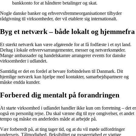
bankkonto for at håndtere betalinger og skat.
Nogle danske banker og erhvervsfremmeorganisationer tilbyder
rådgivning til virksomheder, der vil etablere sig internationalt.
Byg et netværk – både lokalt og hjemmefra
Et stærkt netværk kan være afgørende for at få fodfæste i et nyt land.
Deltag i lokale erhvervsarrangementer, messer og netværksmøder.
Mange ambassader og handelskamre arrangerer events for danske
virksomheder i udlandet.
Samtidig er det en fordel at bevare forbindelsen til Danmark. Dit
hjemlige netværk kan hjælpe med kontakter, samarbejdspartnere og
måske endda kunder.
Forbered dig mentalt på forandringen
At starte virksomhed i udlandet handler ikke kun om forretning – det er
også en personlig rejse. Du skal vænne dig til nye omgivelser, et andet
tempo og måske en anderledes måde at arbejde på.
Vær forberedt på, at ting tager tid, og at du vil møde udfordringer
undervejs. Tålmodighed, fleksibilitet og nysgerrighed er vigtige