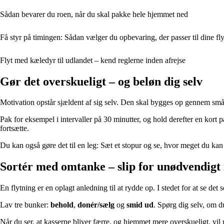
Sådan bevarer du roen, når du skal pakke hele hjemmet ned
Få styr på timingen: Sådan vælger du opbevaring, der passer til dine fly
Flyt med kæledyr til udlandet – kend reglerne inden afrejse
Gør det overskueligt – og beløn dig selv
Motivation opstår sjældent af sig selv. Den skal bygges op gennem små 
Pak for eksempel i intervaller på 30 minutter, og hold derefter en kort p
fortsætte.
Du kan også gøre det til en leg: Sæt et stopur og se, hvor meget du kan
Sortér med omtanke – slip for unødvendigt
En flytning er en oplagt anledning til at rydde op. I stedet for at se det
Lav tre bunker:
behold
,
donér/sælg
og
smid ud
. Spørg dig selv, om d
Når du ser, at kasserne bliver færre, og hjemmet mere overskueligt, vil 