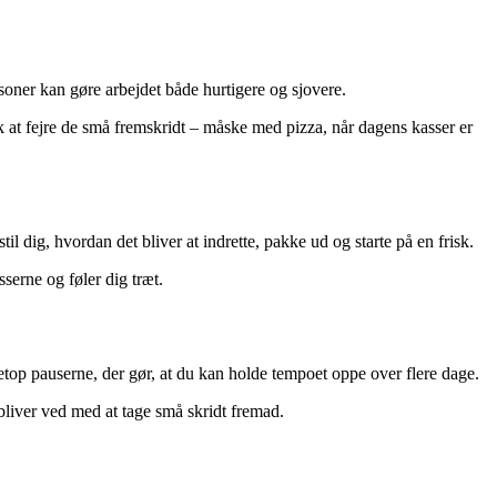
rsoner kan gøre arbejdet både hurtigere og sjovere.
k at fejre de små fremskridt – måske med pizza, når dagens kasser er
l dig, hvordan det bliver at indrette, pakke ud og starte på en frisk.
serne og føler dig træt.
netop pauserne, der gør, at du kan holde tempoet oppe over flere dage.
 bliver ved med at tage små skridt fremad.