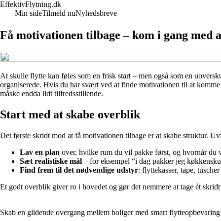
EffektivFlytning.dk
Min side
Tilmeld nu
Nyhedsbreve
Få motivationen tilbage – kom i gang med at
At skulle flytte kan føles som en frisk start – men også som en uoversk
organiserede. Hvis du har svært ved at finde motivationen til at komme 
måske endda lidt tilfredsstillende.
Start med at skabe overblik
Det første skridt mod at få motivationen tilbage er at skabe struktur. Uv
Lav en plan
over, hvilke rum du vil pakke først, og hvornår du v
Sæt realistiske mål
– for eksempel “i dag pakker jeg køkkenskuff
Find frem til det nødvendige udstyr
: flyttekasser, tape, tuscher
Et godt overblik giver ro i hovedet og gør det nemmere at tage ét skrid
Skab en glidende overgang mellem boliger med smart flytteopbevaring