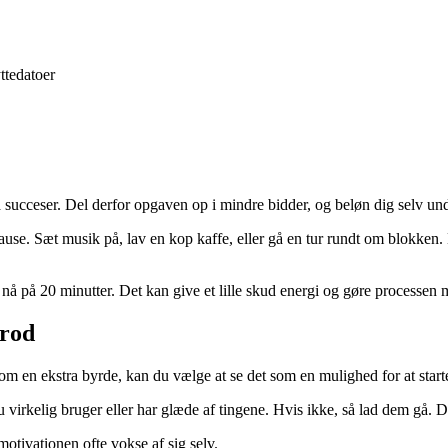
ttedatoer
succeser. Del derfor opgaven op i mindre bidder, og beløn dig selv und
ause. Sæt musik på, lav en kop kaffe, eller gå en tur rundt om blokken. N
 nå på 20 minutter. Det kan give et lille skud energi og gøre processen 
 rod
 som en ekstra byrde, kan du vælge at se det som en mulighed for at starte
u virkelig bruger eller har glæde af tingene. Hvis ikke, så lad dem gå.
motivationen ofte vokse af sig selv.